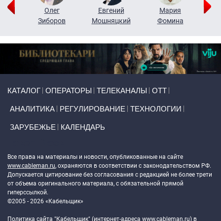
рий
Олег
Евгений
Мария
н
Зиборов
Мошняцкий
Фомина
Primary links
КАТАЛОГ
ОПЕРАТОРЫ
ТЕЛЕКАНАЛЫ
ОТТ
АНАЛИТИКА
РЕГУЛИРОВАНИЕ
ТЕХНОЛОГИИ
ЗАРУБЕЖЬЕ
КАЛЕНДАРЬ
Token Block
Все права на материалы и новости, опубликованные на сайте
www.cableman.ru
, охраняются в соответствии с законодательством РФ.
Допускается цитирование без согласования с редакцией не более трети
от объема оригинального материала, с обязательной прямой
гиперссылкой.
©2005 - 2026 «Кабельщик»
Политика сайта "Кабельщик" (интернет-адреса
www.cableman.ru
) в