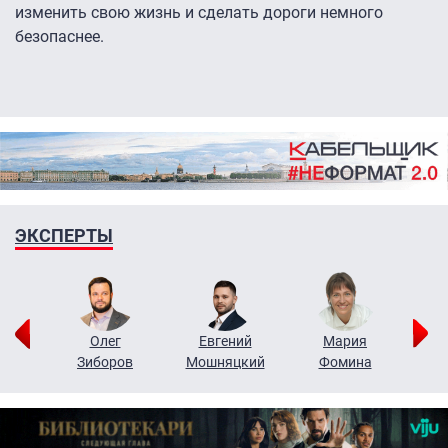
изменить свою жизнь и сделать дороги немного
безопаснее.
ЭКСПЕРТЫ
рий
Олег
Евгений
Мария
н
Зиборов
Мошняцкий
Фомина