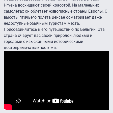
Нгуена восхищают своей красотой. На маленьких
самолётах он облетает живописные страны Европы. С
высоты птичьего полёта Венсан осматривает даже
недоступные обычным туристам места.
Присоединяйтесь к его путешествию по Бельгии. Эта
страна очарует вас своей природой, людьми и
городами с изысканными историческими
достопримечательностями.