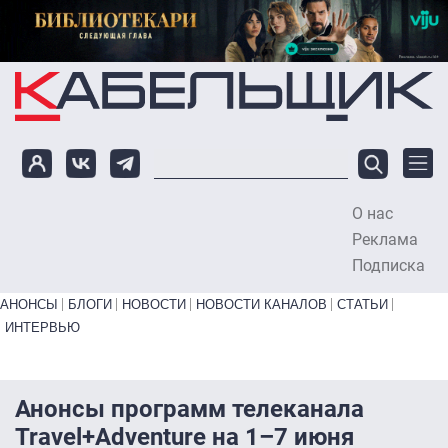
Перейти к основному содержанию
О нас
To
Реклама
Подписка
Primary links bottom
АНОНСЫ
БЛОГИ
НОВОСТИ
НОВОСТИ КАНАЛОВ
СТАТЬИ
ИНТЕРВЬЮ
Анонсы программ телеканала
Travel+Adventure на 1–7 июня