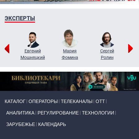
ЭКСПЕРТЫ
ор
Евгений
Мария
Сергей
Н
ко
Мошняцкий
Фомина
Ролин
Primary links
КАТАЛОГ
ОПЕРАТОРЫ
ТЕЛЕКАНАЛЫ
ОТТ
АНАЛИТИКА
РЕГУЛИРОВАНИЕ
ТЕХНОЛОГИИ
ЗАРУБЕЖЬЕ
КАЛЕНДАРЬ
Token Block