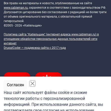
Все права на материалы и новости, опубликованные на сайте
www.cableman.ru
, охраняются в соответствии с законодательством РФ.
Допускается цитирование без согласования с редакцией не более трети
от объема оригинального материала, с обязательной прямой
гиперссылкой.
©2005 - 2026 «Кабельщик»
Политика сайта "Кабельщик" (интернет-адреса
www.cableman.ru
) в
отношении обработки персональных данных пользователей сети
интернет
DrupalCoder — поддержка сайта c 2017 года
Согласен
Наш сайт использует файлы cookie и схожие
технологии работы с персонализированной
Подпишитесь
информацией. При использовании данного сайта, вы
на ежедневную рассылку
подтверждаете свое согласие на использование