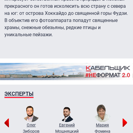
прекрасного он готов исколесить всю страну с севера
на юг: от острова Хоккайдо до священной горы Фудзи.
В объектив его фотоаппарата попадут священные
храмы, снежные обезьяны, редкие птицы и
уникальные пейзажи.
ЭКСПЕРТЫ
рий
Олег
Евгений
Мария
н
Зиборов
Мошняцкий
Фомина