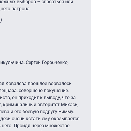
сложных выборов – спасаться или
него патрона.
)
икульчина, Сергей Горобченко,
ая Ковалева прошлое ворвалось
пецназа, совершено покушение.
тв, он приходит к выводу, что за
г, криминальный авторитет Михась,
лева и его боевую подругу Римму.
Здесь очень кстати ему оказывается
 него. Пройдя через множество