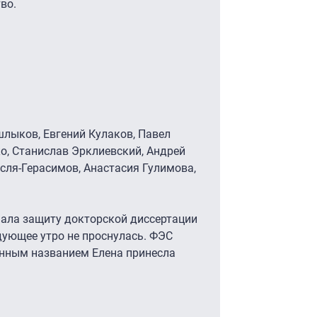
во.
шлыков, Евгений Кулаков, Павел
ко, Станислав Эрклиевский, Андрей
есля-Герасимов, Анастасия Гулимова,
ала защиту докторской диссертации
едующее утро не проснулась. ФЭС
анным названием Елена принесла