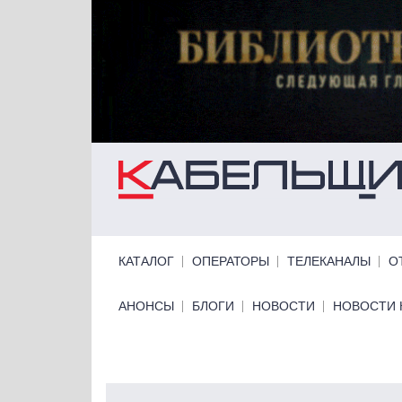
Перейти к основному содержанию
Primary links
КАТАЛОГ
ОПЕРАТОРЫ
ТЕЛЕКАНАЛЫ
О
Primary links bottom
АНОНСЫ
БЛОГИ
НОВОСТИ
НОВОСТИ 