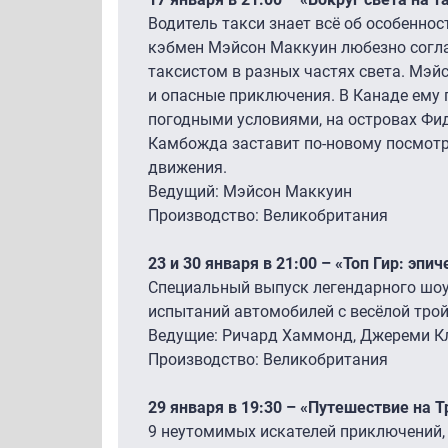
Водитель такси знает всё об особенно
кэбмен Мэйсон Маккуин любезно согла
таксистом в разных частях света. Мэй
и опасные приключения. В Канаде ему
погодными условиями, на островах Фид
Камбожда заставит по-новому посмотр
движения.
Ведущий: Мэйсон Маккуин
Производство: Великобритания
23 и 30 января в 21:00 – «Топ Гир: эпи
Специальный выпуск легендарного шоу
испытаний автомобилей с весёлой тро
Ведущие: Ричард Хаммонд, Джереми К
Производство: Великобритания
29 января в 19:30 – «Путешествие на 
9 неутомимых искателей приключений, 