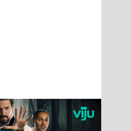
Татьяна
Тимур
Григорий
Олег
Воронова
Чудутов
Кузин
Зиборов