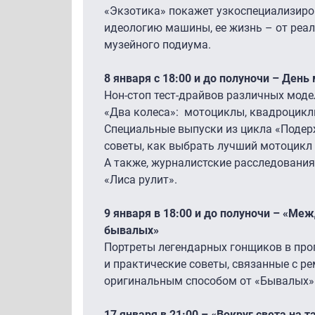
«Экзотика» покажет узкоспециализиро
идеологию машины, ее жизнь – от реал
музейного подиума.
8 января с 18:00 и до полуночи – День
Нон-стоп тест-драйвов различных моде
«Два колеса»: мотоциклы, квадроцикл
Специальные выпуски из цикла «Подер
советы, как выбрать лучший мотоцикл 
А также, журналистские расследовани
«Лиса рулит».
9 января в 18:00 и до полуночи – «Ме
бывалых»
Портреты легендарных гонщиков в пр
и практические советы, связанные с р
оригинальным способом от «Бывалых»
17 января в 21:00 – «Вокруг света на т