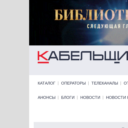
Перейти к основному содержанию
Primary links
КАТАЛОГ
ОПЕРАТОРЫ
ТЕЛЕКАНАЛЫ
О
Primary links bottom
АНОНСЫ
БЛОГИ
НОВОСТИ
НОВОСТИ 