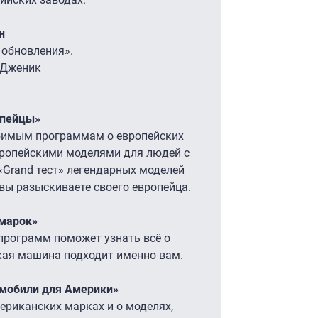
н
 обновления».
 Дженик
опейцы»
юбимым программам о европейских
вропейскими моделями для людей с
«Grand тест» легендарных моделей
 вы разыскиваете своего европейца.
 марок»
программ поможет узнать всё о
кая машина подходит именно вам.
томобили для Америки»
ериканских марках и о моделях,