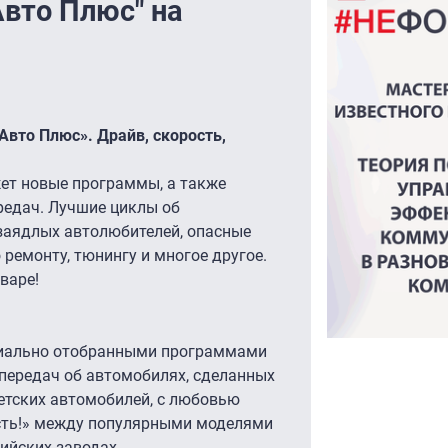
Авто Плюс" на
Авто Плюс». Драйв, скорость,
жет новые программы, а также
едач. Лучшие циклы об
заядлых автолюбителей, опасные
ремонту, тюнингу и многое другое.
варе!
циально отобранными программами
передач об автомобилях, сделанных
ветских автомобилей, с любовью
сть!» между популярными моделями
ийских заводах.