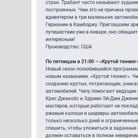
стран. Трабант часто называют худши
построенных. Чем это не причина прое
вдевятером в три маленьких автомобил
Германии в Камбоджу. Приглашаем зри
путешествие уже в январе, оно обещае
интересным!
Производство: США
По пятницам в 21:00 – «Крутой тюнинг
Новый сезон полюбившейся программы
новым названием: «Крутой тюнинг». Чи
созданию крутых, потрясающих, уника
автомобилей. Чипу помогают ведущие 
Крис Джакобс и Эдриен Эй-Джи Дженик
мастеров, которые работают не поклад
ржавые калоши в шедевры автомобильн
только несколько дней и ограниченные 
спешить, чтобы уложиться в заданные
должен оставаться в полном неведении