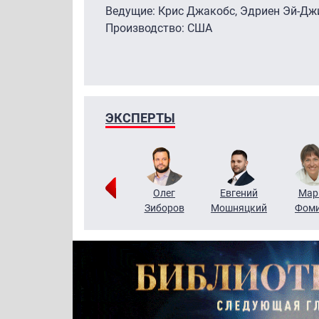
Ведущие: Крис Джакобс, Эдриен Эй-Д
Производство: США
ЭКСПЕРТЫ
Тимур
Григорий
Олег
Евгений
Мар
Чудутов
Кузин
Зиборов
Мошняцкий
Фом