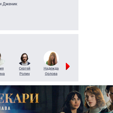
жи Дженик
ия
Сергей
Надежда
Мария
Алексей
ина
Ролин
Орлова
Щербаль
Леонтьев