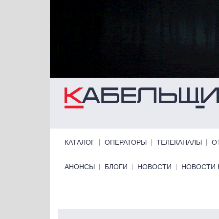
Перейти к основному содержанию
Primary links
КАТАЛОГ
ОПЕРАТОРЫ
ТЕЛЕКАНАЛЫ
О
Primary links bottom
АНОНСЫ
БЛОГИ
НОВОСТИ
НОВОСТИ 