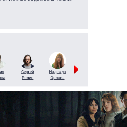
ия
Сергей
Надежда
Мария
Алексей
ина
Ролин
Орлова
Щербаль
Леонтьев