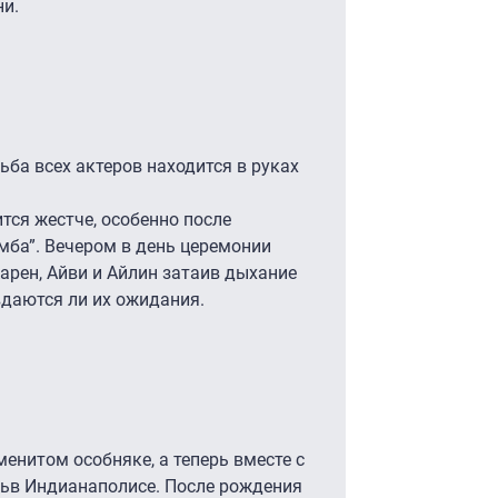
ни.
дьба всех актеров находится в руках
ся жестче, особенно после
мба”. Вечером в день церемонии
арен, Айви и Айлин затаив дыхание
авдаются ли их ожидания.
енитом особняке, а теперь вместе с
ьв Индианаполисе. После рождения