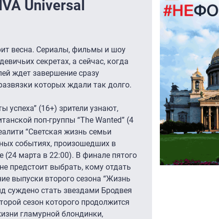
VA Universal
арит весна. Сериалы, фильмы и шоу
евичьих секретах, а сейчас, когда
елей ждет завершение сразу
развязки которых ждали так долго.
ы успеха” (16+) зрители узнают,
танской поп-группы “The Wanted” (4
реалити “Светская жизнь семьи
дных событиях, произошедших в
(24 марта в 22:00). В финале пятого
ине предстоит выбрать, кому отдать
дние выпуски второго сезона “Жизнь
анд суждено стать звездами Бродвея
 второй сезон которого продолжится
 жизни гламурной блондинки,