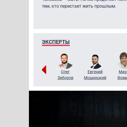
тем, кто перестает жить прошлым.
ЭКСПЕРТЫ
Тимур
Григорий
Олег
Евгений
Мар
Чудутов
Кузин
Зиборов
Мошняцкий
Фом