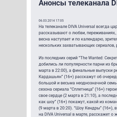
Анонсы телеканала DI
06.03.2014 17:05
На телеканале DIVA Universal всегда ц
рассказывают о любви, переживаниях, д
весна наступает и по календарю, зрит
нескольких захватывающих сериалов, 
Из последних серий “The Wanted: Секрет
добились ли популярности парни из бри
марта в 22:00), а финальные выпуски 
Кардашьян” (16+) расскажут об очере
большой и весьма неоднозначной семье 
сезона сериала “Сплетница” (16+) геро
свое сердце (2 марта в 21:10), а после
как шоу” (16+) покажут, какой из ком
(9 марта в 20:20). “Шоу Кендры” (16+),
на DIVA Universal в марте, расскажет о