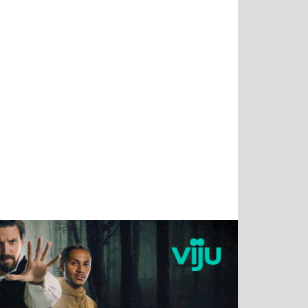
Татьяна
Тимур
Григорий
Олег
Воронова
Чудутов
Кузин
Зиборов