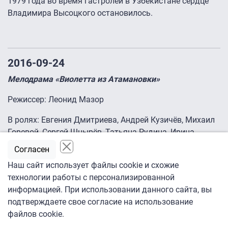
1979 года во время гастролей в Узбекистане сердце
Владимира Высоцкого остановилось.
2016-09-24
Мелодрама «Виолетта из Атамановки»
Режиссер: Леонид Мазор
В ролях: Евгения Дмитриева, Андрей Кузичёв, Михаил
Горевой, Сергей Шнырёв, Татьяна Рудина, Ирина
Бякова, Татьяна Шитова, Валерий Афанасьев, Диана
Согласен
Енакаева, Сергей Гузеев, Валерия Федорович
Наш сайт использует файлы cookie и схожие
Россия, 2014
технологии работы с персонализированной
информацией. При использовании данного сайта, вы
Виолетта из маленького поселка Атамановка живет в
подтверждаете свое согласие на использование
мечтах о личном счастье, а его все нет. Но однажды в
файлов cookie.
небе над Атамановкой появляется комета. Виолетте