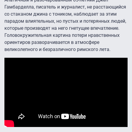
Гамбарделла, писатель и журналист, не расстающийся
со стаканом джина с тоником, наблюдает за этим
парадом влиятельных, но пустых и потерянных людей,
которые производят на него гнетущее впечатление.
Головокружительная картина потери нравственных
ориентиров разворачивается в атмосфере
великолепного и безразличного римского лета.