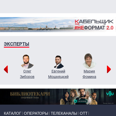
ЭКСПЕРТЫ
рий
Олег
Евгений
Мария
н
Зиборов
Мошняцкий
Фомина
Primary links
КАТАЛОГ
ОПЕРАТОРЫ
ТЕЛЕКАНАЛЫ
ОТТ