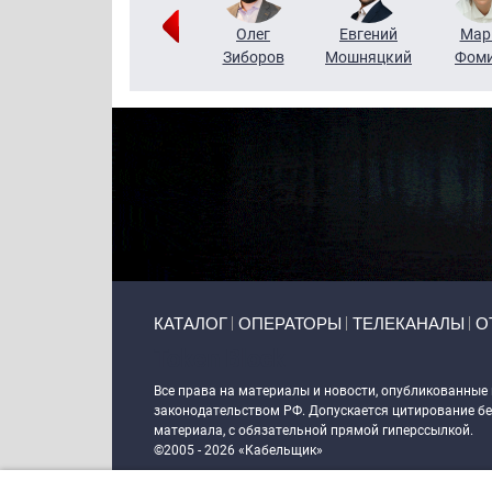
Тимур
Григорий
Олег
Евгений
Мар
Чудутов
Кузин
Зиборов
Мошняцкий
Фом
Primary links
КАТАЛОГ
ОПЕРАТОРЫ
ТЕЛЕКАНАЛЫ
О
Token Block
Все права на материалы и новости, опубликованные
законодательством РФ. Допускается цитирование без
материала, с обязательной прямой гиперссылкой.
©2005 - 2026 «Кабельщик»
Политика сайта "Кабельщик" (интернет-адреса
www.c