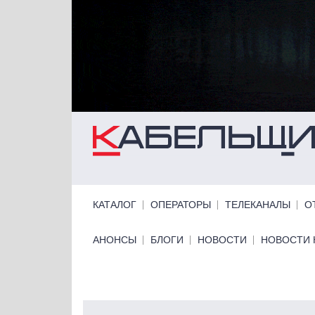
Перейти к основному содержанию
Primary links
КАТАЛОГ
ОПЕРАТОРЫ
ТЕЛЕКАНАЛЫ
О
Primary links bottom
АНОНСЫ
БЛОГИ
НОВОСТИ
НОВОСТИ 