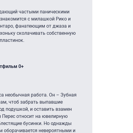
радающий частыми паническими
 знакомится с милашкой Рико и
нтаро, фанатеющим от джаза и
ихоньку сколачивать собственную
пластинок.
ьтфильм 0+
а необычная работа. Он – Зубная
чам, чтоб забрать выпавшие
од подушкой, и оставить взамен
ы Перес относит на ювелирную
блестящие бусинки. Но однажды
м оборачивается невероятными и