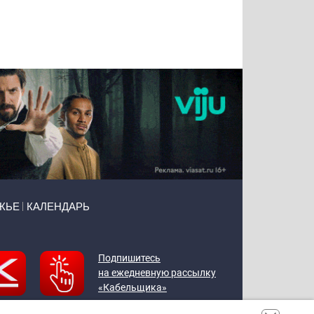
Татьяна
Тимур
Григорий
Олег
Воронова
Чудутов
Кузин
Зиборов
ЖЬЕ
КАЛЕНДАРЬ
Подпишитесь
на ежедневную рассылку
«Кабельщика»