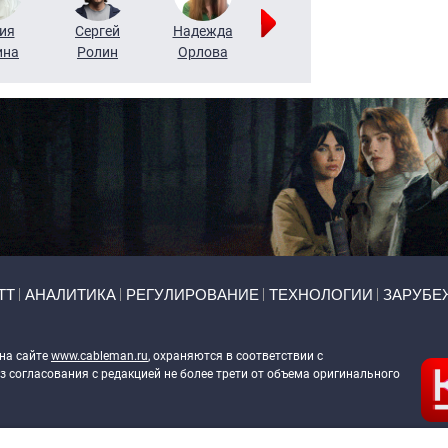
ия
Сергей
Надежда
Мария
Алексей
ина
Ролин
Орлова
Щербаль
Леонтьев
ТТ
АНАЛИТИКА
РЕГУЛИРОВАНИЕ
ТЕХНОЛОГИИ
ЗАРУБЕ
 на сайте
www.cableman.ru
, охраняются в соответствии с
 согласования с редакцией не более трети от объема оригинального
ableman.ru
) в отношении обработки персональных данных