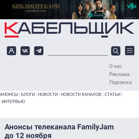
Перейти к основному содержанию
О нас
To
Реклама
Подписка
Primary links bottom
АНОНСЫ
БЛОГИ
НОВОСТИ
НОВОСТИ КАНАЛОВ
СТАТЬИ
ИНТЕРВЬЮ
Анонсы телеканала FamilyJam
до 12 ноября