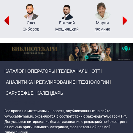
рий
Олег
Евгений
Мария
н
Зиборов
Мошняцкий
Фомина
Primary links
КАТАЛОГ
ОПЕРАТОРЫ
ТЕЛЕКАНАЛЫ
ОТТ
АНАЛИТИКА
РЕГУЛИРОВАНИЕ
ТЕХНОЛОГИИ
ЗАРУБЕЖЬЕ
КАЛЕНДАРЬ
Token Block
Все права на материалы и новости, опубликованные на сайте
www.cableman.ru
, охраняются в соответствии с законодательством РФ.
Допускается цитирование без согласования с редакцией не более трети
от объема оригинального материала, с обязательной прямой
гиперссылкой.