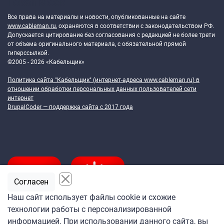
Token Block
Все права на материалы и новости, опубликованные на сайте
www.cableman.ru
, охраняются в соответствии с законодательством РФ.
Допускается цитирование без согласования с редакцией не более трети
от объема оригинального материала, с обязательной прямой
гиперссылкой.
©2005 - 2026 «Кабельщик»
Политика сайта "Кабельщик" (интернет-адреса
www.cableman.ru
) в
отношении обработки персональных данных пользователей сети
интернет
DrupalCoder — поддержка сайта c 2017 года
Согласен
Наш сайт использует файлы cookie и схожие
технологии работы с персонализированной
Подпишитесь
информацией. При использовании данного сайта, вы