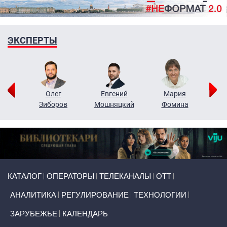
ЭКСПЕРТЫ
рий
Олег
Евгений
Мария
н
Зиборов
Мошняцкий
Фомина
Primary links
КАТАЛОГ
ОПЕРАТОРЫ
ТЕЛЕКАНАЛЫ
ОТТ
АНАЛИТИКА
РЕГУЛИРОВАНИЕ
ТЕХНОЛОГИИ
ЗАРУБЕЖЬЕ
КАЛЕНДАРЬ