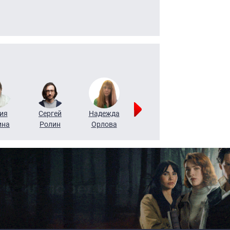
ия
Сергей
Надежда
Мария
Алексей
ина
Ролин
Орлова
Щербаль
Леонтьев