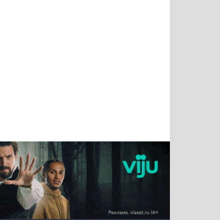
Татьяна
Тимур
Григорий
Олег
Воронова
Чудутов
Кузин
Зиборов