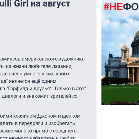
li Girl на август
комиксов американского художника
ы из жизни любителя лазаньи,
акже очень умного и смешного
да" является ещё одним
а "Гарфилд и друзья". Только в этот
 диалоги и знакомит зрителей со
своими хозяином Джоном и щенком
адать в передряги и изобретать
вежее молоко прямо с соседнего
 кот немного избалован и любит