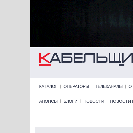
Перейти к основному содержанию
Primary links
КАТАЛОГ
ОПЕРАТОРЫ
ТЕЛЕКАНАЛЫ
О
Primary links bottom
АНОНСЫ
БЛОГИ
НОВОСТИ
НОВОСТИ 