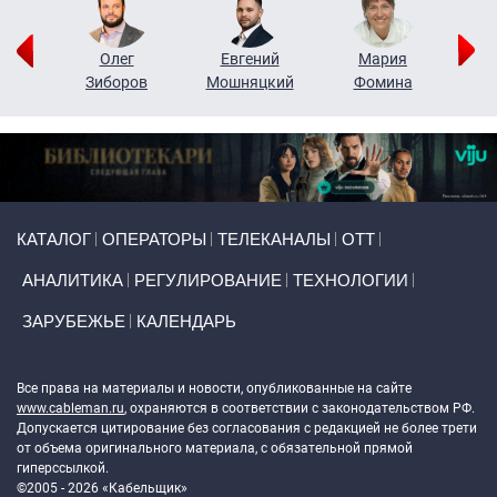
рий
Олег
Евгений
Мария
н
Зиборов
Мошняцкий
Фомина
Primary links
КАТАЛОГ
ОПЕРАТОРЫ
ТЕЛЕКАНАЛЫ
ОТТ
АНАЛИТИКА
РЕГУЛИРОВАНИЕ
ТЕХНОЛОГИИ
ЗАРУБЕЖЬЕ
КАЛЕНДАРЬ
Token Block
Все права на материалы и новости, опубликованные на сайте
www.cableman.ru
, охраняются в соответствии с законодательством РФ.
Допускается цитирование без согласования с редакцией не более трети
от объема оригинального материала, с обязательной прямой
гиперссылкой.
©2005 - 2026 «Кабельщик»