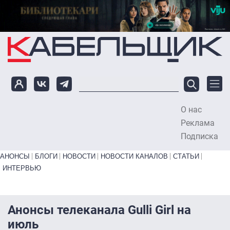
Перейти к основному содержанию
О нас
To
Реклама
Подписка
Primary links bottom
АНОНСЫ
БЛОГИ
НОВОСТИ
НОВОСТИ КАНАЛОВ
СТАТЬИ
ИНТЕРВЬЮ
Анонсы телеканала Gulli Girl на
июль