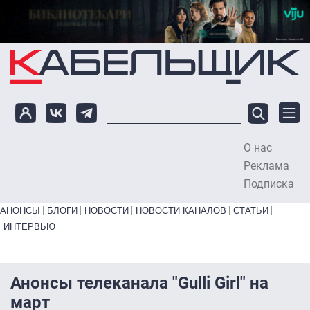
Перейти к основному содержанию
О нас
To
Реклама
Подписка
Primary links bottom
АНОНСЫ
БЛОГИ
НОВОСТИ
НОВОСТИ КАНАЛОВ
СТАТЬИ
ИНТЕРВЬЮ
Анонсы телеканала "Gulli Girl" на
март