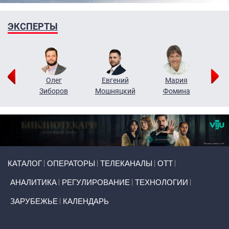
ЭКСПЕРТЫ
рий
Олег
Евгений
Мария
н
Зиборов
Мошняцкий
Фомина
Primary links
КАТАЛОГ
ОПЕРАТОРЫ
ТЕЛЕКАНАЛЫ
ОТТ
АНАЛИТИКА
РЕГУЛИРОВАНИЕ
ТЕХНОЛОГИИ
ЗАРУБЕЖЬЕ
КАЛЕНДАРЬ
Token Block