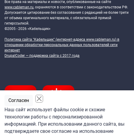
Все права на материалы и новости, опубликованные на сайте
www.cableman.ru
, охраняются в соответствии с законодательством РФ.
Допускается цитирование без согласования с редакцией не более трети
от объема оригинального материала, с обязательной прямой
гиперссылкой.
©2005 - 2026 «Кабельщик»
Политика сайта "Кабельщик" (интернет-адреса
www.cableman.ru
) в
отношении обработки персональных данных пользователей сети
интернет
DrupalCoder — поддержка сайта c 2017 года
Согласен
Наш сайт использует файлы cookie и схожие
технологии работы с персонализированной
Подпишитесь
информацией. При использовании данного сайта, вы
на ежедневную рассылку
подтверждаете свое согласие на использование