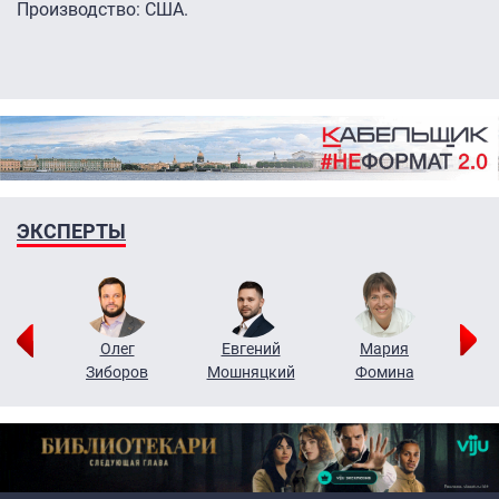
Производство: США.
ЭКСПЕРТЫ
рий
Олег
Евгений
Мария
н
Зиборов
Мошняцкий
Фомина