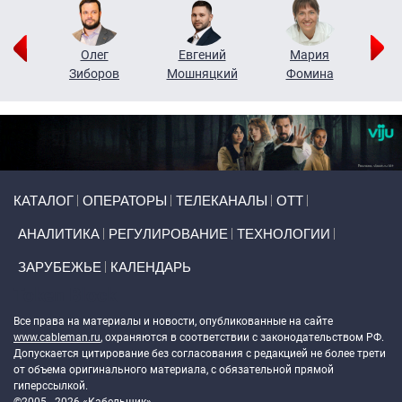
рий
Олег
Евгений
Мария
н
Зиборов
Мошняцкий
Фомина
Primary links
КАТАЛОГ
ОПЕРАТОРЫ
ТЕЛЕКАНАЛЫ
ОТТ
АНАЛИТИКА
РЕГУЛИРОВАНИЕ
ТЕХНОЛОГИИ
ЗАРУБЕЖЬЕ
КАЛЕНДАРЬ
Token Block
Все права на материалы и новости, опубликованные на сайте
www.cableman.ru
, охраняются в соответствии с законодательством РФ.
Допускается цитирование без согласования с редакцией не более трети
от объема оригинального материала, с обязательной прямой
гиперссылкой.