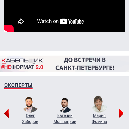
ЭКСПЕРТЫ
рий
Олег
Евгений
Мария
н
Зиборов
Мошняцкий
Фомина