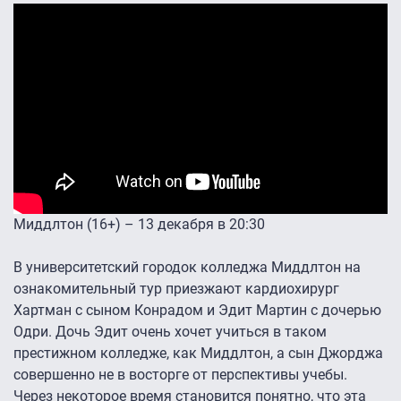
Миддлтон (16+) – 13 декабря в 20:30
В университетский городок колледжа Миддлтон на
ознакомительный тур приезжают кардиохирург
Хартман с сыном Конрадом и Эдит Мартин с дочерью
Одри. Дочь Эдит очень хочет учиться в таком
престижном колледже, как Миддлтон, а сын Джорджа
совершенно не в восторге от перспективы учебы.
Через некоторое время становится понятно, что эта