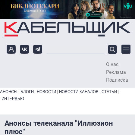
Перейти к основному содержанию
О нас
To
Реклама
Подписка
Primary links bottom
АНОНСЫ
БЛОГИ
НОВОСТИ
НОВОСТИ КАНАЛОВ
СТАТЬИ
ИНТЕРВЬЮ
Анонсы телеканала "Иллюзион
плюс"