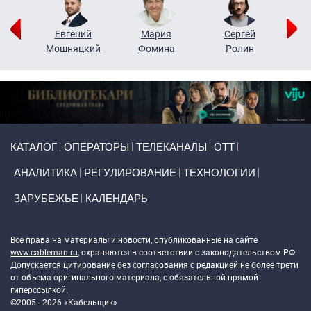
ор
Евгений
Мария
Сергей
Н
ко
Мошняцкий
Фомина
Ролин
Primary links
КАТАЛОГ
ОПЕРАТОРЫ
ТЕЛЕКАНАЛЫ
ОТТ
АНАЛИТИКА
РЕГУЛИРОВАНИЕ
ТЕХНОЛОГИИ
ЗАРУБЕЖЬЕ
КАЛЕНДАРЬ
Token Block
Все права на материалы и новости, опубликованные на сайте
www.cableman.ru
, охраняются в соответствии с законодательством РФ.
Допускается цитирование без согласования с редакцией не более трети
от объема оригинального материала, с обязательной прямой
гиперссылкой.
©2005 - 2026 «Кабельщик»