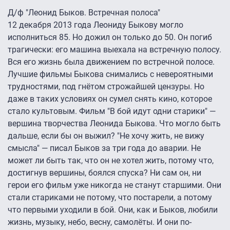
Д/ф "Леонид Быков. Встречная полоса"
12 декабря 2013 года Леониду Быкову могло
исполниться 85. Но дожил он только до 50. Он погиб
трагически: его машина выехала на встречную полосу.
Вся его жизнь была движением по встречной полосе.
Лучшие фильмы Быкова снимались с невероятными
трудностями, под гнётом строжайшей цензуры. Но
даже в таких условиях он сумел снять кино, которое
стало культовым. Фильм "В бой идут одни старики" —
вершина творчества Леонида Быкова. Что могло быть
дальше, если бы он выжил? "Не хочу жить, не вижу
смысла" — писал Быков за три года до аварии. Не
может ли быть так, что он не хотел жить, потому что,
достигнув вершины, боялся спуска? Ни сам он, ни
герои его фильм уже никогда не станут старшими. Они
стали стариками не потому, что постарели, а потому
что первыми уходили в бой. Они, как и Быков, любили
жизнь, музыку, небо, весну, самолёты. И они по-