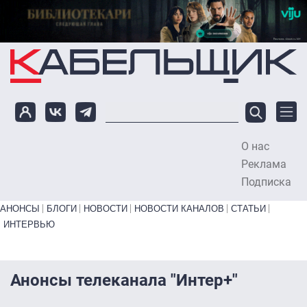
Перейти к основному содержанию
О нас
To
Реклама
Подписка
Primary links bottom
АНОНСЫ
БЛОГИ
НОВОСТИ
НОВОСТИ КАНАЛОВ
СТАТЬИ
ИНТЕРВЬЮ
Анонсы телеканала "Интер+"