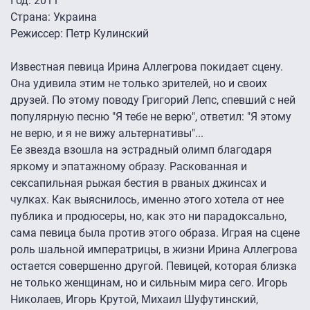
Год: 2011
Страна: Украина
Режиссер: Петр Кулинский
Известная певица Ирина Аллегрова покидает сцену.
Она удивила этим не только зрителей, но и своих
друзей. По этому поводу Григорий Лепс, спевший с ней
популярную песню "Я тебе не верю", ответил: "Я этому
не верю, и я не вижу альтернативы"...
Ее звезда взошла на эстрадный олимп благодаря
яркому и эпатажному образу. Раскованная и
сексапильная рыжая бестия в рваных джинсах и
чулках. Как выяснилось, именно этого хотела от нее
публика и продюсеры, но, как это ни парадоксально,
сама певица была против этого образа. Играя на сцене
роль шальной императрицы, в жизни Ирина Аллегрова
остается совершенно другой. Певицей, которая близка
не только женщинам, но и сильным мира сего. Игорь
Николаев, Игорь Крутой, Михаил Шуфутинский,