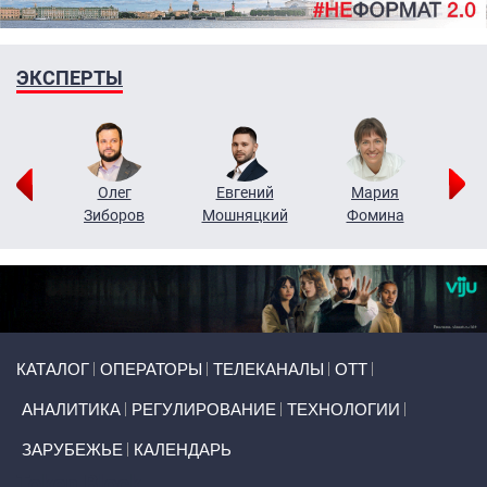
ЭКСПЕРТЫ
рий
Олег
Евгений
Мария
н
Зиборов
Мошняцкий
Фомина
Primary links
КАТАЛОГ
ОПЕРАТОРЫ
ТЕЛЕКАНАЛЫ
ОТТ
АНАЛИТИКА
РЕГУЛИРОВАНИЕ
ТЕХНОЛОГИИ
ЗАРУБЕЖЬЕ
КАЛЕНДАРЬ
Token Block