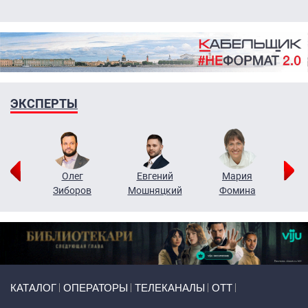
ЭКСПЕРТЫ
рий
Олег
Евгений
Мария
н
Зиборов
Мошняцкий
Фомина
Primary links
КАТАЛОГ
ОПЕРАТОРЫ
ТЕЛЕКАНАЛЫ
ОТТ