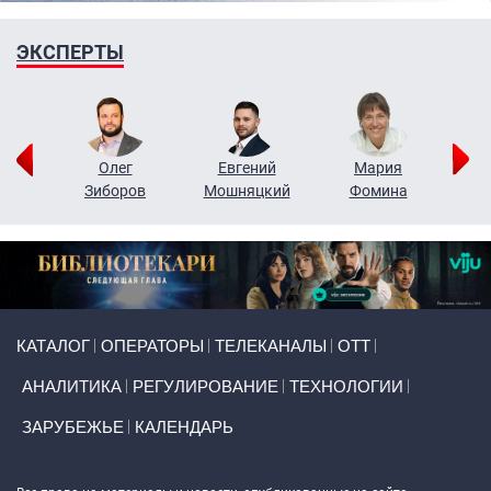
ЭКСПЕРТЫ
рий
Олег
Евгений
Мария
н
Зиборов
Мошняцкий
Фомина
Primary links
КАТАЛОГ
ОПЕРАТОРЫ
ТЕЛЕКАНАЛЫ
ОТТ
АНАЛИТИКА
РЕГУЛИРОВАНИЕ
ТЕХНОЛОГИИ
ЗАРУБЕЖЬЕ
КАЛЕНДАРЬ
Token Block