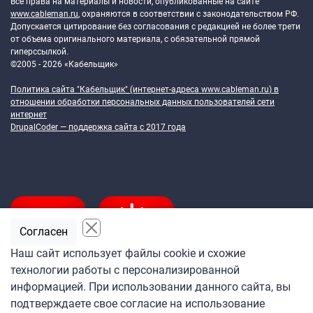
Все права на материалы и новости, опубликованные на сайте
www.cableman.ru
, охраняются в соответствии с законодательством РФ.
Допускается цитирование без согласования с редакцией не более трети
от объема оригинального материала, с обязательной прямой
гиперссылкой.
©2005 - 2026 «Кабельщик»
Политика сайта "Кабельщик" (интернет-адреса
www.cableman.ru
) в
отношении обработки персональных данных пользователей сети
интернет
DrupalCoder — поддержка сайта c 2017 года
Согласен
Наш сайт использует файлы cookie и схожие
технологии работы с персонализированной
Подпишитесь
информацией. При использовании данного сайта, вы
на ежедневную рассылку
подтверждаете свое согласие на использование