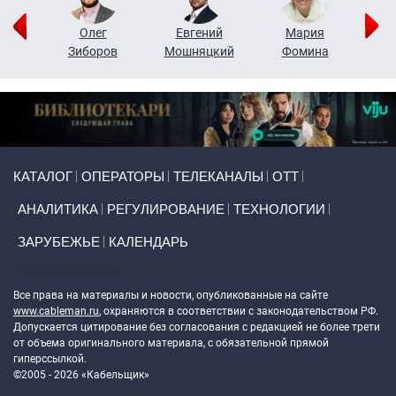
рий
Олег
Евгений
Мария
н
Зиборов
Мошняцкий
Фомина
Primary links
КАТАЛОГ
ОПЕРАТОРЫ
ТЕЛЕКАНАЛЫ
ОТТ
АНАЛИТИКА
РЕГУЛИРОВАНИЕ
ТЕХНОЛОГИИ
ЗАРУБЕЖЬЕ
КАЛЕНДАРЬ
Token Block
Все права на материалы и новости, опубликованные на сайте
www.cableman.ru
, охраняются в соответствии с законодательством РФ.
Допускается цитирование без согласования с редакцией не более трети
от объема оригинального материала, с обязательной прямой
гиперссылкой.
©2005 - 2026 «Кабельщик»