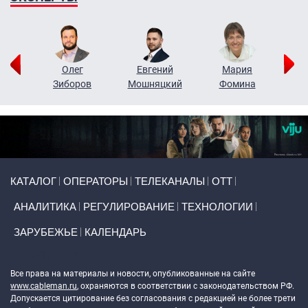
рий
Олег
Евгений
Мария
н
Зиборов
Мошняцкий
Фомина
Primary links
КАТАЛОГ
ОПЕРАТОРЫ
ТЕЛЕКАНАЛЫ
ОТТ
АНАЛИТИКА
РЕГУЛИРОВАНИЕ
ТЕХНОЛОГИИ
ЗАРУБЕЖЬЕ
КАЛЕНДАРЬ
Token Block
Все права на материалы и новости, опубликованные на сайте
www.cableman.ru
, охраняются в соответствии с законодательством РФ.
Допускается цитирование без согласования с редакцией не более трети