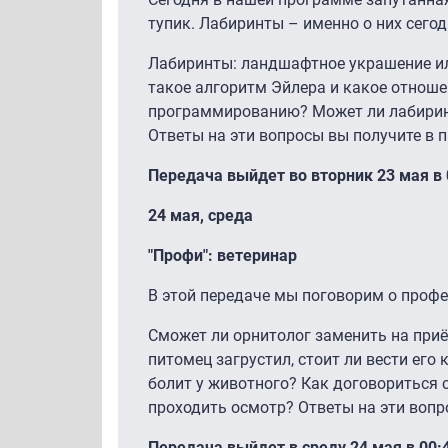
тупик. Лабиринты – именно о них сего
Лабиринты: ландшафтное украшение ил
такое алгоритм Эйлера и какое отноше
программированию? Может ли лабирин
Ответы на эти вопросы вы получите в 
Передача выйдет во вторник 23 мая в 01
24 мая, среда
"Профи": ветеринар
В этой передаче мы поговорим о профе
Сможет ли орнитолог заменить на при
питомец загрустил, стоит ли вести его 
болит у животного? Как договориться 
проходить осмотр? Ответы на эти вопр
Передача выйдет в среду 24 мая в 00:40