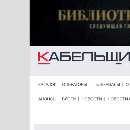
Перейти к основному содержанию
Primary links
КАТАЛОГ
ОПЕРАТОРЫ
ТЕЛЕКАНАЛЫ
О
Primary links bottom
АНОНСЫ
БЛОГИ
НОВОСТИ
НОВОСТИ 