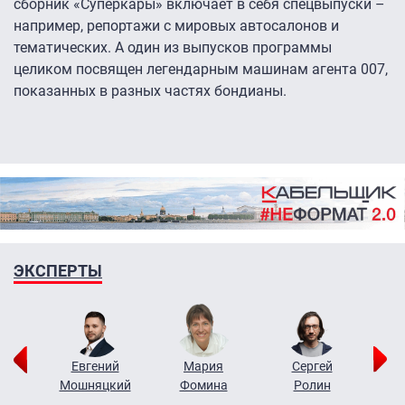
сборник «Суперкары» включает в себя спецвыпуски –
например, репортажи с мировых автосалонов и
тематических. А один из выпусков программы
целиком посвящен легендарным машинам агента 007,
показанных в разных частях бондианы.
ЭКСПЕРТЫ
ор
Евгений
Мария
Сергей
Н
ко
Мошняцкий
Фомина
Ролин