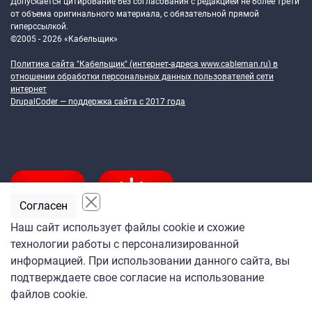
Допускается цитирование без согласования с редакцией не более трети
от объема оригинального материала, с обязательной прямой
гиперссылкой.
©2005 - 2026 «Кабельщик»
Политика сайта "Кабельщик" (интернет-адреса
www.cableman.ru
) в
отношении обработки персональных данных пользователей сети
интернет
DrupalCoder — поддержка сайта c 2017 года
Согласен
Наш сайт использует файлы cookie и схожие
технологии работы с персонализированной
Подпишитесь
информацией. При использовании данного сайта, вы
на ежедневную рассылку
подтверждаете свое согласие на использование
«Кабельщика»
файлов cookie.