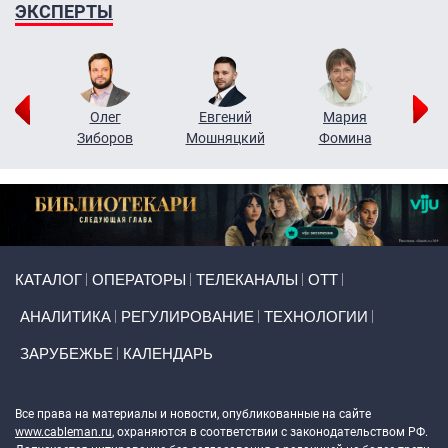
ЭКСПЕРТЫ
рий
Олег
Евгений
Мария
н
Зиборов
Мошняцкий
Фомина
Primary links
КАТАЛОГ
ОПЕРАТОРЫ
ТЕЛЕКАНАЛЫ
ОТТ
АНАЛИТИКА
РЕГУЛИРОВАНИЕ
ТЕХНОЛОГИИ
ЗАРУБЕЖЬЕ
КАЛЕНДАРЬ
Token Block
Все права на материалы и новости, опубликованные на сайте
www.cableman.ru
, охраняются в соответствии с законодательством РФ.