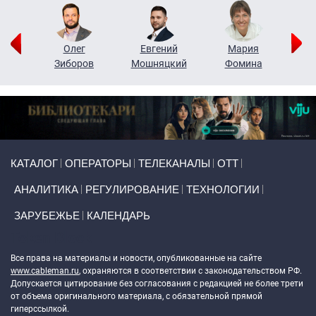
рий
Олег
Евгений
Мария
н
Зиборов
Мошняцкий
Фомина
Primary links
КАТАЛОГ
ОПЕРАТОРЫ
ТЕЛЕКАНАЛЫ
ОТТ
АНАЛИТИКА
РЕГУЛИРОВАНИЕ
ТЕХНОЛОГИИ
ЗАРУБЕЖЬЕ
КАЛЕНДАРЬ
Token Block
Все права на материалы и новости, опубликованные на сайте
www.cableman.ru
, охраняются в соответствии с законодательством РФ.
Допускается цитирование без согласования с редакцией не более трети
от объема оригинального материала, с обязательной прямой
гиперссылкой.