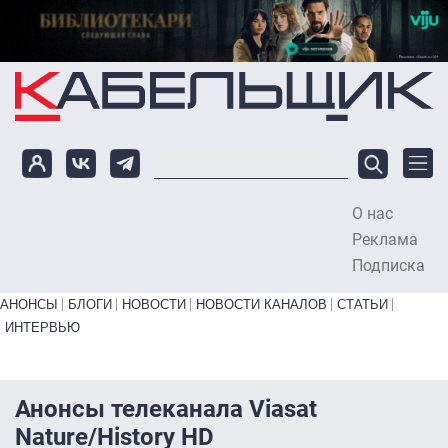
Перейти к основному содержанию
О нас
To
Реклама
Подписка
Primary links bottom
АНОНСЫ
БЛОГИ
НОВОСТИ
НОВОСТИ КАНАЛОВ
СТАТЬИ
ИНТЕРВЬЮ
Анонсы телеканала Viasat
Nature/History HD