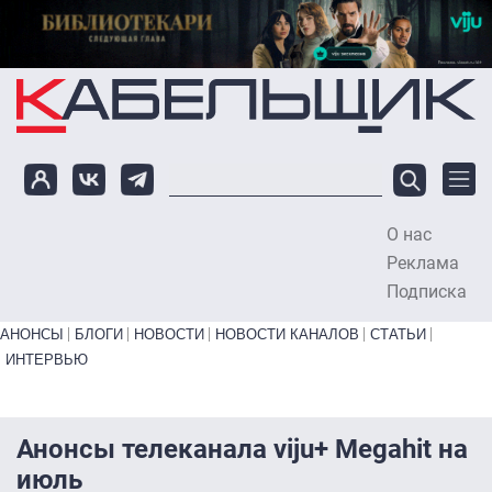
Перейти к основному содержанию
О нас
To
Реклама
Подписка
Primary links bottom
АНОНСЫ
БЛОГИ
НОВОСТИ
НОВОСТИ КАНАЛОВ
СТАТЬИ
ИНТЕРВЬЮ
Анонсы телеканала viju+ Megahit на
июль