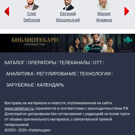
рий
Олег
Евгений
Мария
н
Зиборов
Мошняцкий
Фомина
Primary links
КАТАЛОГ
ОПЕРАТОРЫ
ТЕЛЕКАНАЛЫ
ОТТ
АНАЛИТИКА
РЕГУЛИРОВАНИЕ
ТЕХНОЛОГИИ
ЗАРУБЕЖЬЕ
КАЛЕНДАРЬ
Token Block
Все права на материалы и новости, опубликованные на сайте
www.cableman.ru
, охраняются в соответствии с законодательством РФ.
Допускается цитирование без согласования с редакцией не более трети
от объема оригинального материала, с обязательной прямой
гиперссылкой.
©2005 - 2026 «Кабельщик»