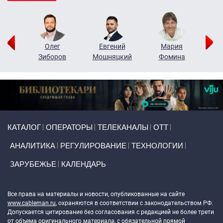
рий
Олег
Евгений
Мария
н
Зиборов
Мошняцкий
Фомина
Primary links
КАТАЛОГ
ОПЕРАТОРЫ
ТЕЛЕКАНАЛЫ
ОТТ
АНАЛИТИКА
РЕГУЛИРОВАНИЕ
ТЕХНОЛОГИИ
ЗАРУБЕЖЬЕ
КАЛЕНДАРЬ
Token Block
Все права на материалы и новости, опубликованные на сайте
www.cableman.ru
, охраняются в соответствии с законодательством РФ.
Допускается цитирование без согласования с редакцией не более трети
от объема оригинального материала, с обязательной прямой