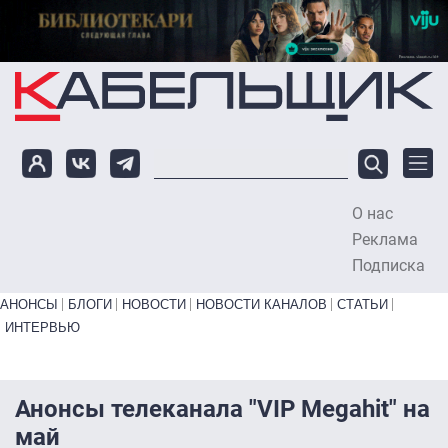
Перейти к основному содержанию
О нас
To
Реклама
Подписка
Primary links bottom
АНОНСЫ
БЛОГИ
НОВОСТИ
НОВОСТИ КАНАЛОВ
СТАТЬИ
ИНТЕРВЬЮ
Анонсы телеканала "VIP Megahit" на
май