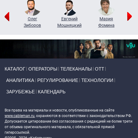
рий
Олег
Евгений
Мария
н
Зиборов
Мошняцкий
Фомина
Primary links
КАТАЛОГ
ОПЕРАТОРЫ
ТЕЛЕКАНАЛЫ
ОТТ
АНАЛИТИКА
РЕГУЛИРОВАНИЕ
ТЕХНОЛОГИИ
ЗАРУБЕЖЬЕ
КАЛЕНДАРЬ
Token Block
Все права на материалы и новости, опубликованные на сайте
www.cableman.ru
, охраняются в соответствии с законодательством РФ.
Допускается цитирование без согласования с редакцией не более трети
от объема оригинального материала, с обязательной прямой
гиперссылкой.