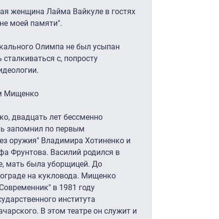
вая женщина Лайма Вайкуле в гостях
не моей памяти".
кального Олимпа не был усыпан
 сталкиваться с, попросту
идеологии.
ем Мищенко
ко, двадцать лет бессменно
ль запомнил по первым
без оружия" Владимира Хотиненко и
фа Фрунтова. Василий родился в
е, мать была уборщицей. До
гограде на кукловода. Мищенко
Современник" в 1981 году
сударственного института
ачарского. В этом театре он служит и