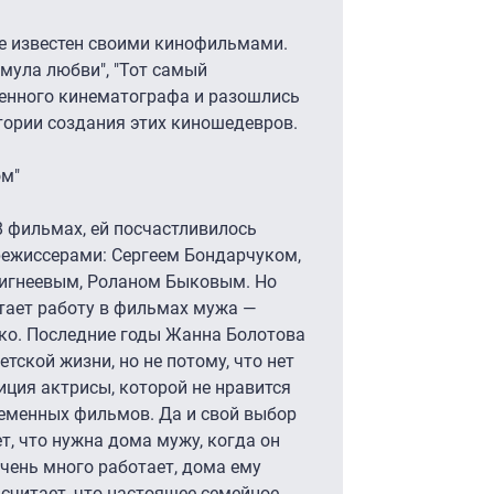
е известен своими кинофильмами.
рмула любви", "Тот самый
венного кинематографа и разошлись
тории создания этих киношедевров.
ом"
8 фильмах, ей посчастливилось
ежиссерами: Сергеем Бондарчуком,
тигнеевым, Роланом Быковым. Но
тает работу в фильмах мужа —
нко. Последние годы Жанна Болотова
етской жизни, но не потому, что нет
ция актрисы, которой не нравится
ременных фильмов. Да и свой выбор
т, что нужна дома мужу, когда он
очень много работает, дома ему
 считает, что настоящее семейное