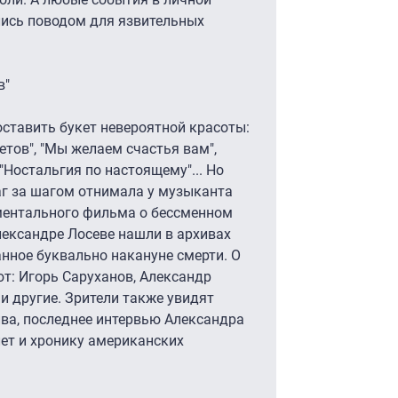
ись поводом для язвительных
в"
оставить букет невероятной красоты:
ветов", "Мы желаем счастья вам",
 "Ностальгия по настоящему"... Но
аг за шагом отнимала у музыканта
кументального фильма о бессменном
лександре Лосеве нашли в архивах
нное буквально накануне смерти. О
т: Игорь Саруханов, Александр
и другие. Зрители также увидят
ва, последнее интервью Александра
ет и хронику американских