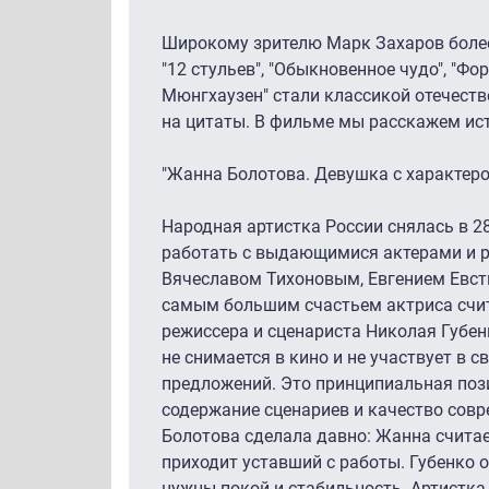
Широкому зрителю Марк Захаров боле
"12 стульев", "Обыкновенное чудо", "Фо
Мюнгхаузен" стали классикой отечест
на цитаты. В фильме мы расскажем ис
"Жанна Болотова. Девушка с характер
Народная артистка России снялась в 2
работать с выдающимися актерами и р
Вячеславом Тихоновым, Евгением Евс
самым большим счастьем актриса счи
режиссера и сценариста Николая Губе
не снимается в кино и не участвует в св
предложений. Это принципиальная пози
содержание сценариев и качество сов
Болотова сделала давно: Жанна считае
приходит уставший с работы. Губенко 
нужны покой и стабильность. Артистка