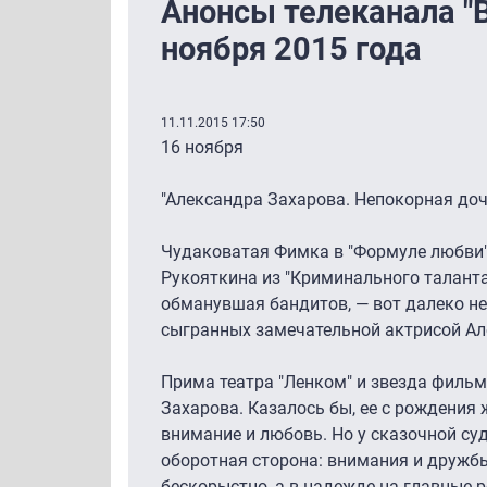
Анонсы телеканала "В
ноября 2015 года
11.11.2015 17:50
16 ноября
"Александра Захарова. Непокорная доч
Чудаковатая Фимка в "Формуле любви"
Рукояткина из "Криминального таланта"
обманувшая бандитов, — вот далеко не
сыгранных замечательной актрисой Ал
Прима театра "Ленком" и звезда фильм
Захарова. Казалось бы, ее с рождения
внимание и любовь. Но у сказочной су
оборотная сторона: внимания и дружб
бескорыстно, а в надежде на главные 