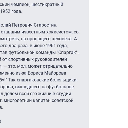
ский чемпион, шестикратный
1952 года.
колай Петрович Старостин,
 ставшим известным хоккеистом, со
смотреть, на пропащего человека. А
его два раза, в июне 1961 года,
тав футбольной команды "Спартак".
й от спортивных руководителей
л, — это, мол, может отрицательно
ь именно из-за Бориса Майорова
бу!" Так спартаковские болельщики
йорова, вышедшего на футбольное
ал делом всей его жизни в студии
, многолетний капитан советской
в.
е