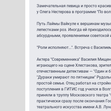
Замечательная певица и просто краси
у Олега Нестерова в программе "По вол
Путь Лаймы Вайкуле к вершинам музы
лепестками роз. Иногда ей приходилось
абсурдными, проявлениями советской 
"Роли исполняют...". Встреча с Васили
Актера "Современника" Василия Мищен
играющего на сцене Хлестакова, зрите
отечественным детективам — "Один и 
"Дураки умирают по пятницам" Рудоль
простой семье. Отец работал на стройк
поступления в ГИТИС год учился в Вол
приняли в труппу Московского театра "
практически сразу после окончания Го
театрального искусства имени А.В. Лун