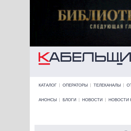
Перейти к основному содержанию
Primary links
КАТАЛОГ
ОПЕРАТОРЫ
ТЕЛЕКАНАЛЫ
О
Primary links bottom
АНОНСЫ
БЛОГИ
НОВОСТИ
НОВОСТИ 