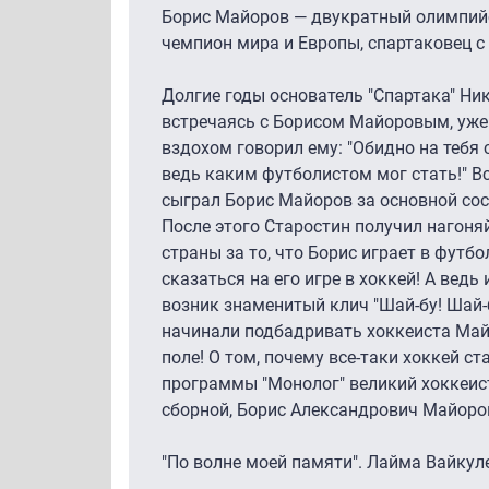
Борис Майоров — двукратный олимпий
чемпион мира и Европы, спартаковец с 
Долгие годы основатель "Спартака" Ни
встречаясь с Борисом Майоровым, уже
вздохом говорил ему: "Обидно на тебя 
ведь каким футболистом мог стать!" Вс
сыграл Борис Майоров за основной сос
После этого Старостин получил нагоня
страны за то, что Борис играет в футбо
сказаться на его игре в хоккей! А вед
возник знаменитый клич "Шай-бу! Шай-
начинали подбадривать хоккеиста Ма
поле! О том, почему все-таки хоккей ст
программы "Монолог" великий хоккеист
сборной, Борис Александрович Майоро
"По волне моей памяти". Лайма Вайкул