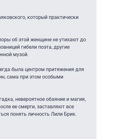
яковского, который практически
поры об этой женщине не утихают до
новницей гибели поэта, другие
енной музой.
сегда была центром притяжения для
ин, сама при этом особыми
гадка, невероятное обаяние и магия,
после ее смерти, заставляют все
ься понять личность Лили Брик.