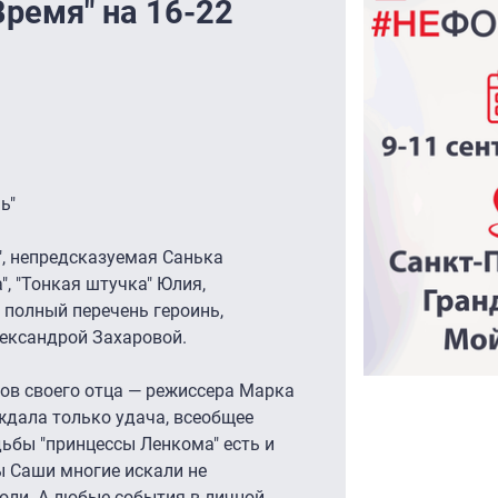
ремя" на 16-22
ь"
, непредсказуемая Санька
, "Тонкая штучка" Юлия,
 полный перечень героинь,
ександрой Захаровой.
ов своего отца — режиссера Марка
 ждала только удача, всеобщее
дьбы "принцессы Ленкома" есть и
ы Саши многие искали не
роли. А любые события в личной