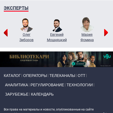
ЭКСПЕРТЫ
рий
Олег
Евгений
Мария
н
Зиборов
Мошняцкий
Фомина
Primary links
КАТАЛОГ
ОПЕРАТОРЫ
ТЕЛЕКАНАЛЫ
ОТТ
АНАЛИТИКА
РЕГУЛИРОВАНИЕ
ТЕХНОЛОГИИ
ЗАРУБЕЖЬЕ
КАЛЕНДАРЬ
Token Block
Все права на материалы и новости, опубликованные на сайте