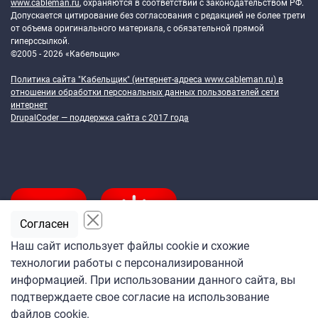
www.cableman.ru
, охраняются в соответствии с законодательством РФ.
Допускается цитирование без согласования с редакцией не более трети
от объема оригинального материала, с обязательной прямой
гиперссылкой.
©2005 - 2026 «Кабельщик»
Политика сайта "Кабельщик" (интернет-адреса
www.cableman.ru
) в
отношении обработки персональных данных пользователей сети
интернет
DrupalCoder — поддержка сайта c 2017 года
Согласен
Наш сайт использует файлы cookie и схожие
технологии работы с персонализированной
Подпишитесь
информацией. При использовании данного сайта, вы
на ежедневную рассылку
подтверждаете свое согласие на использование
«Кабельщика»
файлов cookie.