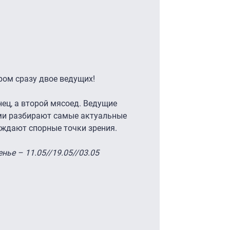
ором сразу двое ведущих!
ец, а второй мясоед. Ведущие
ми разбирают самые актуальные
уждают спорные точки зрения.
нье – 11.05//19.05//03.05