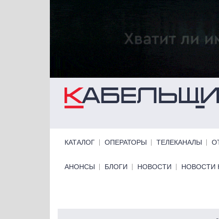
Перейти к основному содержанию
Primary links
КАТАЛОГ
ОПЕРАТОРЫ
ТЕЛЕКАНАЛЫ
О
Primary links bottom
АНОНСЫ
БЛОГИ
НОВОСТИ
НОВОСТИ 