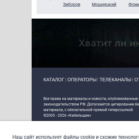
Чудутов
Кузин
Зиборов
Мошняцкий
Фом
Primary links
КАТАЛОГ
ОПЕРАТОРЫ
ТЕЛЕКАНАЛЫ
О
Token Block
Все права на материалы и новости, опубликованные
законодательством РФ. Допускается цитирование без
материала, с обязательной прямой гиперссылкой.
©2005 - 2026 «Кабельщик»
Политика сайта "Кабельщик" (интернет-адреса
www.c
пользователей сети интернет
Наш сайт использует файлы cookie и схожие техноло
DrupalCoder — поддержка сайта c 2017 года