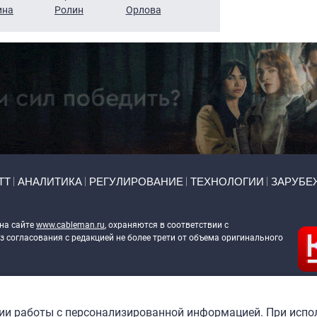
ина
Ролин
Орлова
Щербаль
Леонтьев
ТТ
АНАЛИТИКА
РЕГУЛИРОВАНИЕ
ТЕХНОЛОГИИ
ЗАРУБЕ
 на сайте
www.cableman.ru
, охраняются в соответствии с
 согласования с редакцией не более трети от объема оригинального
ableman.ru
) в отношении обработки персональных данных
гии работы с персонализированной информацией. При испо