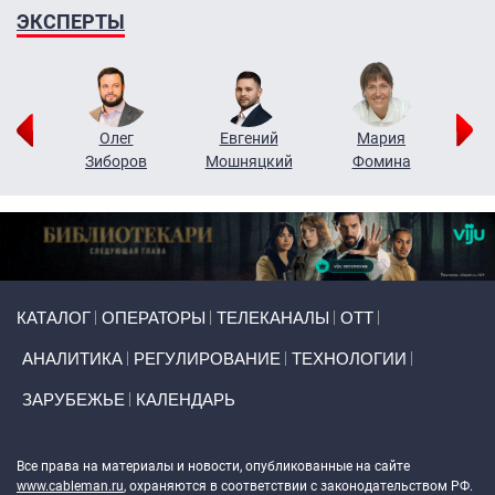
ЭКСПЕРТЫ
рий
Олег
Евгений
Мария
н
Зиборов
Мошняцкий
Фомина
Primary links
КАТАЛОГ
ОПЕРАТОРЫ
ТЕЛЕКАНАЛЫ
ОТТ
АНАЛИТИКА
РЕГУЛИРОВАНИЕ
ТЕХНОЛОГИИ
ЗАРУБЕЖЬЕ
КАЛЕНДАРЬ
Token Block
Все права на материалы и новости, опубликованные на сайте
www.cableman.ru
, охраняются в соответствии с законодательством РФ.