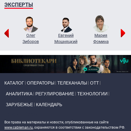
ЭКСПЕРТЫ
рий
Олег
Евгений
Мария
н
Зиборов
Мошняцкий
Фомина
Primary links
КАТАЛОГ
ОПЕРАТОРЫ
ТЕЛЕКАНАЛЫ
ОТТ
АНАЛИТИКА
РЕГУЛИРОВАНИЕ
ТЕХНОЛОГИИ
ЗАРУБЕЖЬЕ
КАЛЕНДАРЬ
Token Block
Все права на материалы и новости, опубликованные на сайте
www.cableman.ru
, охраняются в соответствии с законодательством РФ.