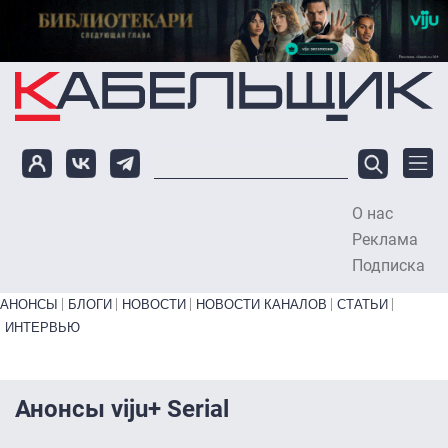
Перейти к основному содержанию
О нас
To
Реклама
Подписка
Primary links bottom
АНОНСЫ
БЛОГИ
НОВОСТИ
НОВОСТИ КАНАЛОВ
СТАТЬИ
ИНТЕРВЬЮ
Анонсы viju+ Serial