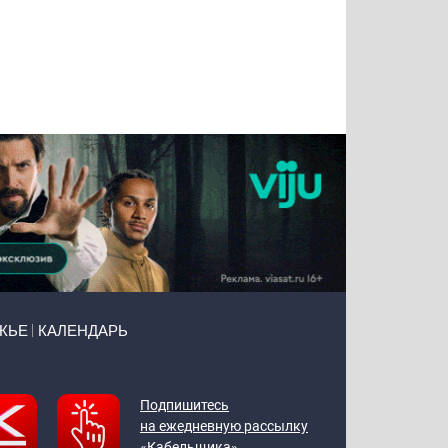
Тимур
Григорий
Виктор
Евгений
Чудутов
Кузин
Бритько
Мошняцкий
ЖЬЕ
КАЛЕНДАРЬ
Подпишитесь
на ежедневную рассылку
«Кабельщика»