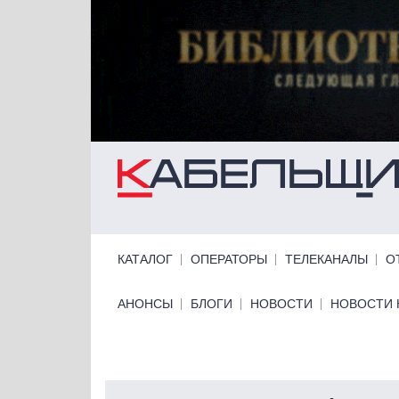
Перейти к основному содержанию
Primary links
КАТАЛОГ
ОПЕРАТОРЫ
ТЕЛЕКАНАЛЫ
О
Primary links bottom
АНОНСЫ
БЛОГИ
НОВОСТИ
НОВОСТИ 