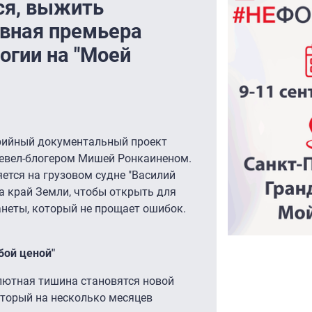
ся, выжить
ивная премьера
огии на "Моей
ерийный документальный проект
ревел-блогером Мишей Ронкаиненом.
ется на грузовом судне "Василий
а край Земли, чтобы открыть для
анеты, который не прощает ошибок.
бой ценой"
лютная тишина становятся новой
торый на несколько месяцев