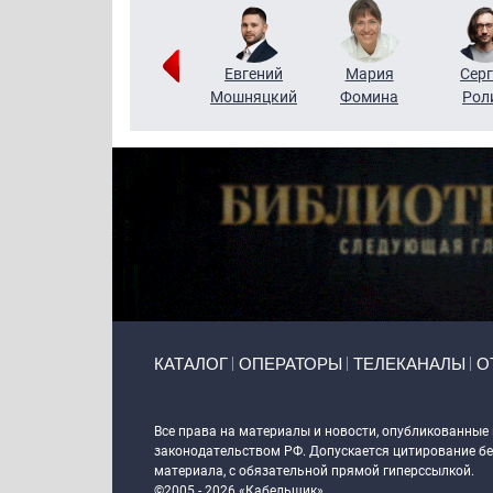
ригорий
Виктор
Евгений
Мария
Серг
Кузин
Бритько
Мошняцкий
Фомина
Рол
Primary links
КАТАЛОГ
ОПЕРАТОРЫ
ТЕЛЕКАНАЛЫ
О
Token Block
Все права на материалы и новости, опубликованные
законодательством РФ. Допускается цитирование без
материала, с обязательной прямой гиперссылкой.
©2005 - 2026 «Кабельщик»