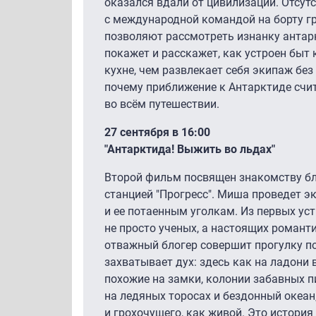
оказался вдали от цивилизации. Отсутс
с международной командой на борту гр
позволяют рассмотреть изнанку антар
покажет и расскажет, как устроен быт 
кухне, чем развлекает себя экипаж без 
почему приближение к Антарктиде сч
во всём путешествии.
27 сентября в 16:00
"Антарктида! Выжить во льдах"
Второй фильм посвящен знакомству бл
станцией "Прогресс". Миша проведет 
и ее потаенным уголкам. Из первых ус
не просто ученых, а настоящих романт
отважный блогер совершит прогулку п
захватывает дух: здесь как на ладони
похожие на замки, колонии забавных 
на ледяных торосах и бездонный океан
и грохочущего, как живой. Это история