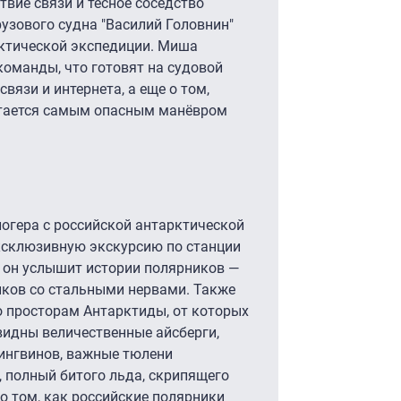
твие связи и тесное соседство
узового судна "Василий Головнин"
ктической экспедиции. Миша
команды, что готовят на судовой
связи и интернета, а еще о том,
итается самым опасным манёвром
огера с российской антарктической
эксклюзивную экскурсию по станции
т он услышит истории полярников —
иков со стальными нервами. Также
о просторам Антарктиды, от которых
 видны величественные айсберги,
пингвинов, важные тюлени
, полный битого льда, скрипящего
 о том, как российские полярники