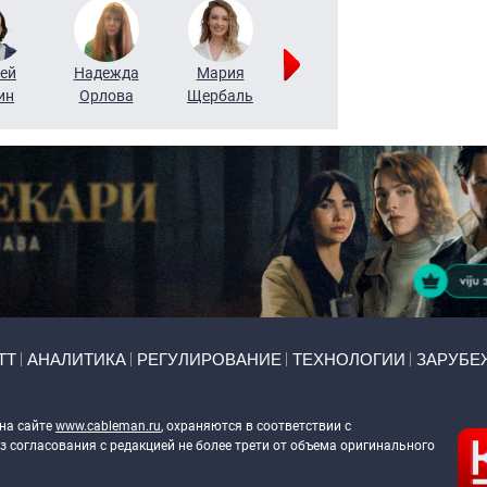
ей
Надежда
Мария
Алексей
Татьяна
ин
Орлова
Щербаль
Леонтьев
Воронова
ТТ
АНАЛИТИКА
РЕГУЛИРОВАНИЕ
ТЕХНОЛОГИИ
ЗАРУБЕ
 на сайте
www.cableman.ru
, охраняются в соответствии с
 согласования с редакцией не более трети от объема оригинального