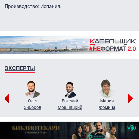
Производство: Испания.
ЭКСПЕРТЫ
рий
Олег
Евгений
Мария
н
Зиборов
Мошняцкий
Фомина