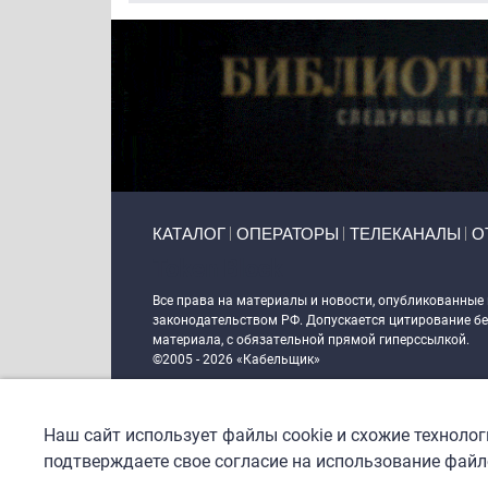
Primary links
КАТАЛОГ
ОПЕРАТОРЫ
ТЕЛЕКАНАЛЫ
О
Token Block
Все права на материалы и новости, опубликованные
законодательством РФ. Допускается цитирование без
материала, с обязательной прямой гиперссылкой.
©2005 - 2026 «Кабельщик»
Политика сайта "Кабельщик" (интернет-адреса
www.c
пользователей сети интернет
Наш сайт использует файлы cookie и схожие техноло
DrupalCoder — поддержка сайта c 2017 года
подтверждаете свое согласие на использование файло