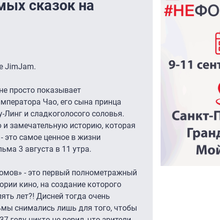
мых сказок на
е JimJam.
 не просто показывает
мператора Чао, его сына принца
у-Линг и сладкоголосого соловья.
 и замечательную историю, которая
- это самое ценное в жизни
ьма 3 августа в 11 утра.
гномов» - это первый полнометражный
ории кино, на создание которого
ять лет?! Дисней тогда очень
ьмы снимались лишь для того, чтобы
7 году никто не верил, что зрители