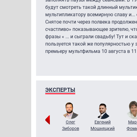
будут смотреть такой длинный мульти
мультипликатору всемирную славу и...
Снятое почти через полвека продолжен
счастливо» показывающее зрителю, чт
фразы « ... и сыграли свадьбу! Тут и ск
пользуется такой же популярностью у 
премьеру мультфильма 10 августа в 11
ЭКСПЕРТЫ
Тимур
Григорий
Олег
Евгений
Мар
Чудутов
Кузин
Зиборов
Мошняцкий
Фом