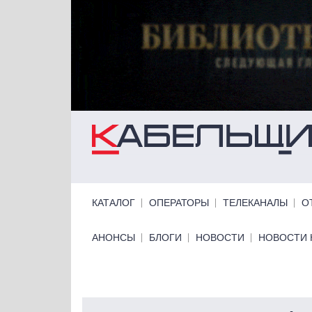
Перейти к основному содержанию
Primary links
КАТАЛОГ
ОПЕРАТОРЫ
ТЕЛЕКАНАЛЫ
О
Primary links bottom
АНОНСЫ
БЛОГИ
НОВОСТИ
НОВОСТИ 