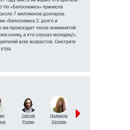
к! Но «Белоснежка» принесла
 около 7 миллионов долларов.
ие «Белоснежка 2: долго и
о же происходит после знаменитой
азке конец, а кто слушал молодец!»,
зрителей всех возрастов. Смотрите
 утра.
ия
Сергей
Надежда
Мария
Алексей
ина
Ролин
Орлова
Щербаль
Леонтьев