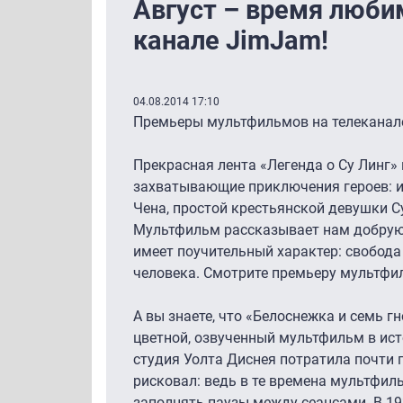
Август – время люби
канале JimJam!
04.08.2014 17:10
Премьеры мультфильмов на телеканал
Прекрасная лента «Легенда о Су Линг»
захватывающие приключения героев: и
Чена, простой крестьянской девушки С
Мультфильм рассказывает нам добрую
имеет поучительный характер: свобода 
человека. Смотрите премьеру мультфил
А вы знаете, что «Белоснежка и семь 
цветной, озвученный мультфильм в ист
студия Уолта Диснея потратила почти п
рисковал: ведь в те времена мультфил
заполнять паузы между сеансами. В 193