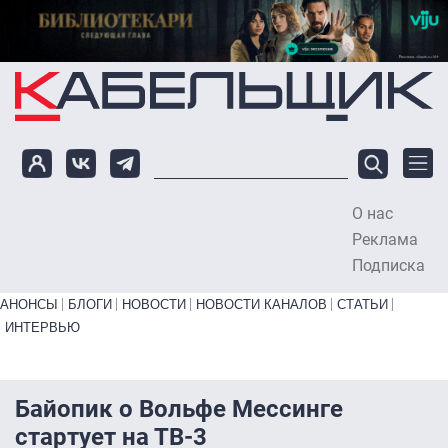
Перейти к основному содержанию
О нас
To
Реклама
Подписка
Primary links bottom
АНОНСЫ
БЛОГИ
НОВОСТИ
НОВОСТИ КАНАЛОВ
СТАТЬИ
ИНТЕРВЬЮ
Байопик о Вольфе Мессинге
стартует на ТВ-3