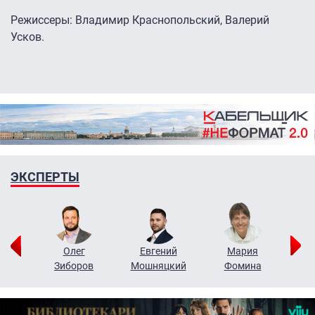
Режиссеры: Владимир Краснопольский, Валерий
Усков.
ЭКСПЕРТЫ
рий
Олег
Евгений
Мария
н
Зиборов
Мошняцкий
Фомина