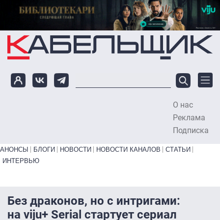
Перейти к основному содержанию
О нас
To
Реклама
Подписка
Primary links bottom
АНОНСЫ
БЛОГИ
НОВОСТИ
НОВОСТИ КАНАЛОВ
СТАТЬИ
ИНТЕРВЬЮ
Без драконов, но с интригами:
на viju+ Serial стартует сериал