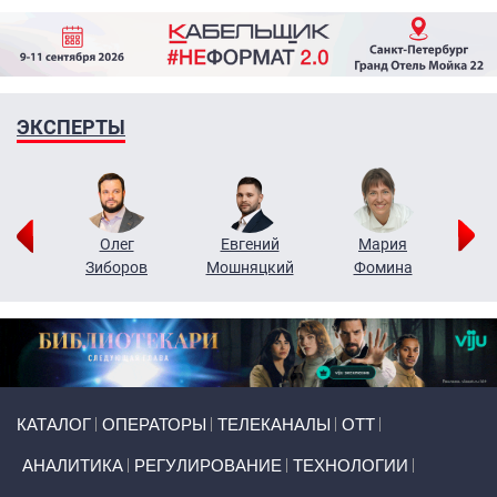
ЭКСПЕРТЫ
рий
Олег
Евгений
Мария
н
Зиборов
Мошняцкий
Фомина
Primary links
КАТАЛОГ
ОПЕРАТОРЫ
ТЕЛЕКАНАЛЫ
ОТТ
АНАЛИТИКА
РЕГУЛИРОВАНИЕ
ТЕХНОЛОГИИ