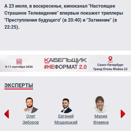
А 23 июля, в воскресенье, киноканал "Настоящее
Страшное Телевидение" впервые покажет триллеры
"Преступления будущего" (в 20:40) и "Затмение" (в
22:25).
ЭКСПЕРТЫ
рий
Олег
Евгений
Мария
н
Зиборов
Мошняцкий
Фомина