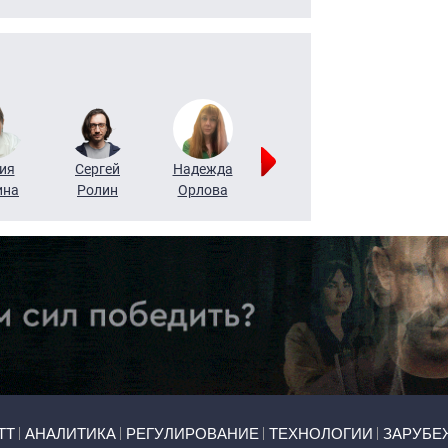
ия
Сергей
Надежда
Мария
Алексей
ина
Ролин
Орлова
Щербаль
Леонтьев
ТТ
АНАЛИТИКА
РЕГУЛИРОВАНИЕ
ТЕХНОЛОГИИ
ЗАРУБЕ