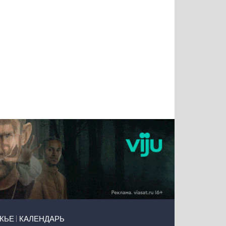
Татьяна
Тимур
Григорий
Олег
Воронова
Чудутов
Кузин
Зиборов
ЖЬЕ
КАЛЕНДАРЬ