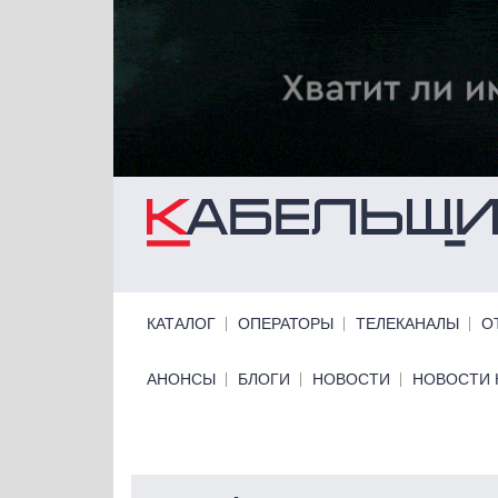
Перейти к основному содержанию
Primary links
КАТАЛОГ
ОПЕРАТОРЫ
ТЕЛЕКАНАЛЫ
О
Primary links bottom
АНОНСЫ
БЛОГИ
НОВОСТИ
НОВОСТИ 