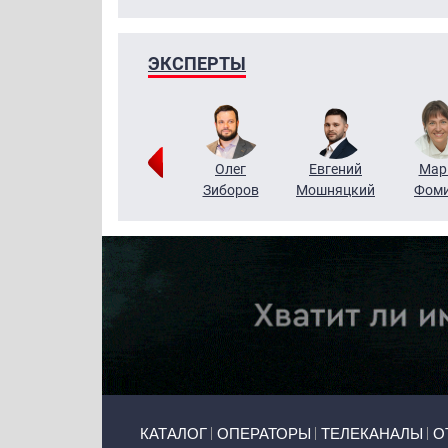
ЭКСПЕРТЫ
Тимур
Григорий
Олег
Евгений
Мар
Чудутов
Кузин
Зиборов
Мошняцкий
Фом
Primary links
КАТАЛОГ
ОПЕРАТОРЫ
ТЕЛЕКАНАЛЫ
О