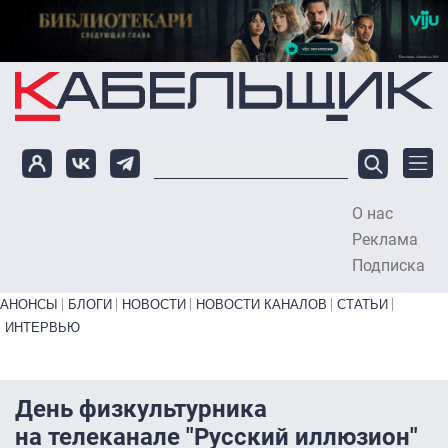
Перейти к основному содержанию
О нас
To
Реклама
Подписка
Primary links bottom
АНОНСЫ
БЛОГИ
НОВОСТИ
НОВОСТИ КАНАЛОВ
СТАТЬИ
ИНТЕРВЬЮ
День физкультурника
на телеканале "Русский иллюзион"