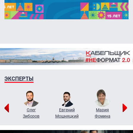
ЭКСПЕРТЫ
рий
Олег
Евгений
Мария
н
Зиборов
Мошняцкий
Фомина