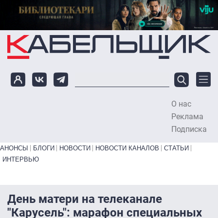
Перейти к основному содержанию
О нас
To
Реклама
Подписка
Primary links bottom
АНОНСЫ
БЛОГИ
НОВОСТИ
НОВОСТИ КАНАЛОВ
СТАТЬИ
ИНТЕРВЬЮ
День матери на телеканале
"Карусель": марафон специальных