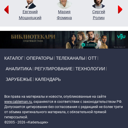
ор
Евгений
Мария
Сергей
Н
ко
Мошняцкий
Фомина
Ролин
Primary links
КАТАЛОГ
ОПЕРАТОРЫ
ТЕЛЕКАНАЛЫ
ОТТ
АНАЛИТИКА
РЕГУЛИРОВАНИЕ
ТЕХНОЛОГИИ
ЗАРУБЕЖЬЕ
КАЛЕНДАРЬ
Token Block
Все права на материалы и новости, опубликованные на сайте
www.cableman.ru
, охраняются в соответствии с законодательством РФ.
Допускается цитирование без согласования с редакцией не более трети
от объема оригинального материала, с обязательной прямой
гиперссылкой.
©2005 - 2026 «Кабельщик»