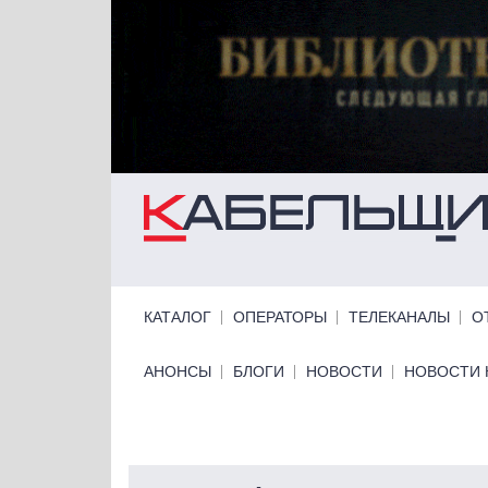
Перейти к основному содержанию
Primary links
КАТАЛОГ
ОПЕРАТОРЫ
ТЕЛЕКАНАЛЫ
О
Primary links bottom
АНОНСЫ
БЛОГИ
НОВОСТИ
НОВОСТИ 