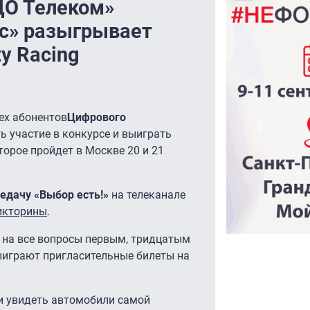
ДО Телеком»
с» разыгрывает
y Racing
ех абонентов
Цифрового
ь участие в конкурсе и выиграть
торое пройдет в Москве 20 и 21
едачу «Выбор есть!»
на телеканале
икторины
.
 на все вопросы первым, тридцатым
ыиграют пригласительные билеты на
и увидеть автомобили самой