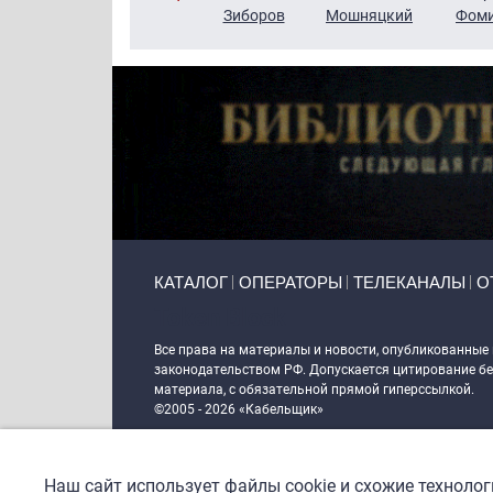
Чудутов
Кузин
Зиборов
Мошняцкий
Фом
Primary links
КАТАЛОГ
ОПЕРАТОРЫ
ТЕЛЕКАНАЛЫ
О
Token Block
Все права на материалы и новости, опубликованные
законодательством РФ. Допускается цитирование без
материала, с обязательной прямой гиперссылкой.
©2005 - 2026 «Кабельщик»
Политика сайта "Кабельщик" (интернет-адреса
www.c
пользователей сети интернет
Наш сайт использует файлы cookie и схожие техноло
DrupalCoder — поддержка сайта c 2017 года