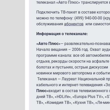
телеканал «Авто Плюс» транслируется в
Подключить ТВ-пакет в составе которо
можно по телефону: (499) 940-00-00 (кр
обслуживания
абонентов
или самостоя
Информация о телеканале:
«Авто Плюс»
— развлекательно-познава
Начало вещания – 2006 год. Охват ауди
программе канала: все об автомобилях
отдыхе, рекорды скорости на асфальте
болотах и пустынях, острые дискусси
новинки мирового автопрома и событи
Телеканал — Лауреат Национальной пр
кабельного и интернет-телевидения «Зо
Плюс»
входит в состав телевизионного 
дней ТВ», «HDLife», «Europa Plus TV», «
ТВ», «Комедия ТВ», «Кухня ТВ», «Ля-ми