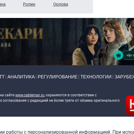
ина
Ролин
Орлова
Щербаль
Леонтьев
ТТ
АНАЛИТИКА
РЕГУЛИРОВАНИЕ
ТЕХНОЛОГИИ
ЗАРУБЕ
 на сайте
www.cableman.ru
, охраняются в соответствии с
 согласования с редакцией не более трети от объема оригинального
ableman.ru
) в отношении обработки персональных данных
гии работы с персонализированной информацией. При испо