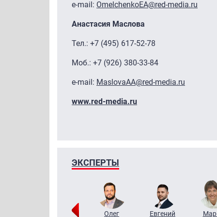
e-mail:
OmelchenkoEA@red-media.ru
Анастасия Маслова
Тел.: +7 (495) 617-52-78
Моб.: +7 (926) 380-33-84
e-mail:
MaslovaAA@red-media.ru
www.red-media.ru
ЭКСПЕРТЫ
Тимур
Григорий
Олег
Евгений
Мар