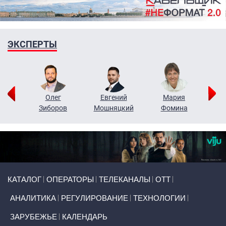
ЭКСПЕРТЫ
рий
Олег
Евгений
Мария
н
Зиборов
Мошняцкий
Фомина
Primary links
КАТАЛОГ
ОПЕРАТОРЫ
ТЕЛЕКАНАЛЫ
ОТТ
АНАЛИТИКА
РЕГУЛИРОВАНИЕ
ТЕХНОЛОГИИ
ЗАРУБЕЖЬЕ
КАЛЕНДАРЬ