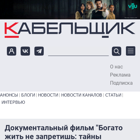
Перейти к основному содержанию
О нас
To
Реклама
Подписка
Primary links bottom
АНОНСЫ
БЛОГИ
НОВОСТИ
НОВОСТИ КАНАЛОВ
СТАТЬИ
ИНТЕРВЬЮ
Документальный фильм "Богато
жить не запретишь: тайны