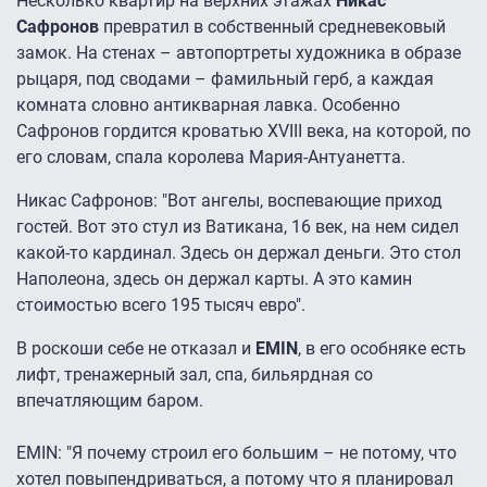
Несколько квартир на верхних этажах
Никас
Сафронов
превратил в собственный средневековый
замок. На стенах – автопортреты художника в образе
рыцаря, под сводами – фамильный герб, а каждая
комната словно антикварная лавка. Особенно
Сафронов гордится кроватью XVIII века, на которой, по
его словам, спала королева Мария-Антуанетта.
Никас Сафронов: "Вот ангелы, воспевающие приход
гостей. Вот это стул из Ватикана, 16 век, на нем сидел
какой-то кардинал. Здесь он держал деньги. Это стол
Наполеона, здесь он держал карты. А это камин
стоимостью всего 195 тысяч евро".
В роскоши себе не отказал и
EMIN
, в его особняке есть
лифт, тренажерный зал, спа, бильярдная со
впечатляющим баром.
EMIN: "Я почему строил его большим – не потому, что
хотел повыпендриваться, а потому что я планировал